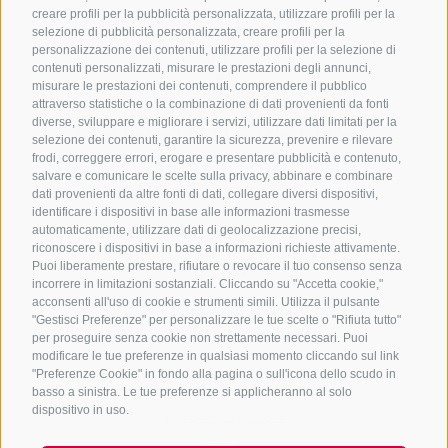
creare profili per la pubblicità personalizzata, utilizzare profili per la
selezione di pubblicità personalizzata, creare profili per la
personalizzazione dei contenuti, utilizzare profili per la selezione di
contenuti personalizzati, misurare le prestazioni degli annunci,
misurare le prestazioni dei contenuti, comprendere il pubblico
attraverso statistiche o la combinazione di dati provenienti da fonti
diverse, sviluppare e migliorare i servizi, utilizzare dati limitati per la
selezione dei contenuti, garantire la sicurezza, prevenire e rilevare
frodi, correggere errori, erogare e presentare pubblicità e contenuto,
salvare e comunicare le scelte sulla privacy, abbinare e combinare
dati provenienti da altre fonti di dati, collegare diversi dispositivi,
identificare i dispositivi in base alle informazioni trasmesse
+39 0472 756714
automaticamente, utilizzare dati di geolocalizzazione precisi,
riconoscere i dispositivi in base a informazioni richieste attivamente.
info@ratschingserhof.com
Puoi liberamente prestare, rifiutare o revocare il tuo consenso senza
incorrere in limitazioni sostanziali. Cliccando su "Accetta cookie,"
acconsenti all'uso di cookie e strumenti simili. Utilizza il pulsante
Stange 4
-
39040 Racines
-
Alto Adige
"Gestisci Preferenze" per personalizzare le tue scelte o "Rifiuta tutto"
per proseguire senza cookie non strettamente necessari. Puoi
modificare le tue preferenze in qualsiasi momento cliccando sul link
"Preferenze Cookie" in fondo alla pagina o sull'icona dello scudo in
Download
basso a sinistra. Le tue preferenze si applicheranno al solo
dispositivo in uso.
Meteo e webcam
Scatti