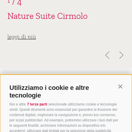
1
/
4
Da 4 anni al 10° compleanno
l’Alto Adige e diversi altri vantaggi.
Nature Suite Cirmolo
Una volta alla settimana
Da 10 anni al 15° compleanno
Romantica cena a lume di candela
Buffet dei dessert con dolci tentazioni
Dal 15° compleanno
leggi di più
altoatesine
Buffet di antipasti alpino-mediterranei
Aperitivo con stuzzichini
Degustazione di vini nella cantina dei vini
dell’hotel (25 €)
Escursione guidata in montagna
Utilizziamo i cookie e altre
Contin
tecnologie
Un posticino per chi ama la
Noi e altre
7 terze parti
selezionate utilizziamo cookie e tecnologie
simili. Questi strumenti sono essenziali per garantire la fruizione dei
vita.
contenuti digitali, migliorare la navigazione e, previo tuo consenso,
per scopi pubblicitari. Ad esempio, potremmo utilizzare i tuoi dati per
le seguenti finalità: archiviare informazioni su dispositivo e/o
accedervi, utilizzare dati limitati per la selezione della pubblicità,