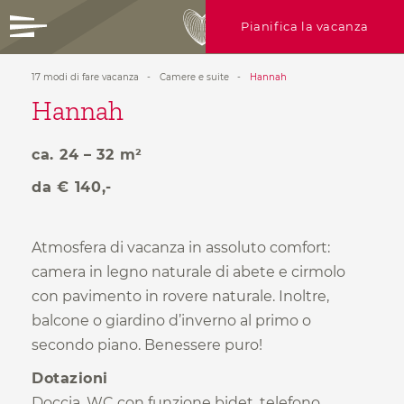
Pianifica la vacanza
17 modi di fare vacanza
-
Camere e suite
-
Hannah
+39 0472 756714
Hannah
info@ratschingserhof.com
Se hai domande, chiamaci oppure
VACANZA
con il cuore
ca. 24 – 32 m²
scrivici!
IL CIBO
è felicità
da € 140,-
Richiedi ora
ROOFTOP
Spa & more
Atmosfera di vacanza in assoluto comfort:
17 MODI
di fare
camera in legno naturale di abete e cirmolo
vacanza
con pavimento in rovere naturale. Inoltre,
Scatti
balcone o giardino d’inverno al primo o
ATTIVITÀ
nella natura
Camere
secondo piano. Benessere puro!
Offerte
Dotazioni
Info utili
Doccia, WC con funzione bidet, telefono,