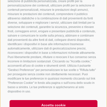
selezione di pubblicità personalizzata, creare profili per la
personalizzazione dei contenuti, utilizzare profili per la selezione di
contenuti personalizzati, misurare le prestazioni degli annunci,
misurare le prestazioni dei contenuti, comprendere il pubblico
+39 0472 756714
attraverso statistiche o la combinazione di dati provenienti da fonti
diverse, sviluppare e migliorare i servizi, utilizzare dati limitati per la
info@ratschingserhof.com
selezione dei contenuti, garantire la sicurezza, prevenire e rilevare
frodi, correggere errori, erogare e presentare pubblicità e contenuto,
salvare e comunicare le scelte sulla privacy, abbinare e combinare
Stange 4
-
39040 Racines
-
Alto Adige
dati provenienti da altre fonti di dati, collegare diversi dispositivi,
identificare i dispositivi in base alle informazioni trasmesse
automaticamente, utilizzare dati di geolocalizzazione precisi,
riconoscere i dispositivi in base a informazioni richieste attivamente.
Download
Puoi liberamente prestare, rifiutare o revocare il tuo consenso senza
incorrere in limitazioni sostanziali. Cliccando su "Accetta cookie,"
Meteo e webcam
acconsenti all'uso di cookie e strumenti simili. Utilizza il pulsante
Scatti
"Gestisci Preferenze" per personalizzare le tue scelte o "Rifiuta tutto"
per proseguire senza cookie non strettamente necessari. Puoi
Posizione e arrivo
modificare le tue preferenze in qualsiasi momento cliccando sul link
News
"Preferenze Cookie" in fondo alla pagina o sull'icona dello scudo in
basso a sinistra. Le tue preferenze si applicheranno al solo
Newsletter
dispositivo in uso.
Accetta cookie
Credits
Mappa del sito
Cookie Policy
Privacy