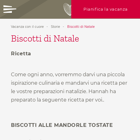
Pianifica la vacanza
Vacanza con il cuore
-
Storie
-
Biscotti di Natale
+39 0472 756714
Biscotti di Natale
info@ratschingserhof.com
Se hai domande, chiamaci oppure
VACANZA
con il cuore
Ricetta
scrivici!
IL CIBO
è felicità
Come ogni anno, vorremmo darvi una piccola
Richiedi ora
ROOFTOP
Spa & more
ispirazione culinaria e mandarvi una ricetta per
17 MODI
di fare
le vostre preparazioni natalizie. Hannah ha
vacanza
preparato la seguente ricetta per voi..
Scatti
ATTIVITÀ
nella natura
Camere
Offerte
BISCOTTI ALLE MANDORLE TOSTATE
Info utili