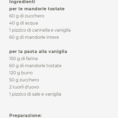
Vacanze in sicurezza
Ingredienti
per le mandorle tostate
60 g di zucchero
Iscriviti ora!
40 g di acqua
1 pizzico di cannella e vaniglia
Iscrizione alla newsletter
60 g di mandorle intere
per la pasta alla vaniglia
150 g di farina
60 g di mandorle tostate
120 g burro
50 g zucchero
2 tuorli d'uovo
1 pizzico di sale e vaniglia
Preparazione: