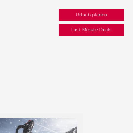
Urlaub planen
+39 0472 756714
Last-Minute Deals
info@ratschingserhof.com
Bei Fragen rufen Sie uns einfach
an, oder schreiben Sie uns!
Jetzt Anfragen
Schnappschüsse
Zimmer & Suiten
Angebote entdecken