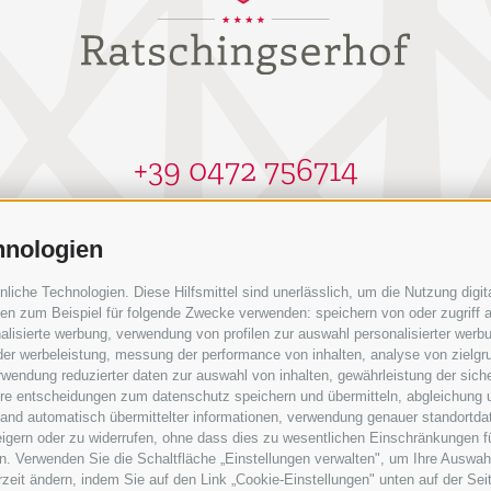
+39 0472 756714
info@ratschingserhof.com
hnologien
Stange 4
-
39040 Ratschings
-
Südtirol
che Technologien. Diese Hilfsmittel sind unerlässlich, um die Nutzung digita
n zum Beispiel für folgende Zwecke verwenden: speichern von oder zugriff a
lisierte werbung, verwendung von profilen zur auswahl personalisierter werbun
 der werbeleistung, messung der performance von inhalten, analyse von zielgr
wendung reduzierter daten zur auswahl von inhalten, gewährleistung der sich
ihre entscheidungen zum datenschutz speichern und übermitteln, abgleichung 
hand automatisch übermittelter informationen, verwendung genauer standortda
rweigern oder zu widerrufen, ohne dass dies zu wesentlichen Einschränkungen f
. Verwenden Sie die Schaltfläche „Einstellungen verwalten", um Ihre Auswah
erzeit ändern, indem Sie auf den Link „Cookie-Einstellungen" unten auf der Sei