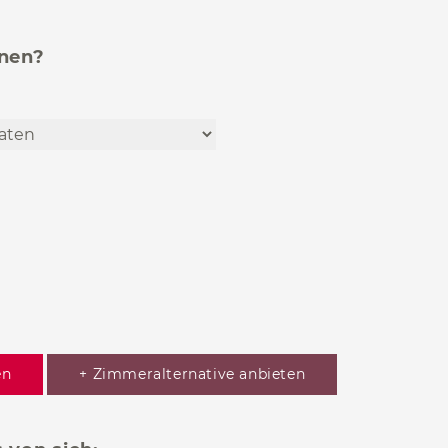
hnen?
en
+ Zimmeralternative anbieten