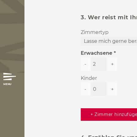
3. Wer reist mit I
Zimmertyp
Erwachsene
-
+
Kinder
MENU
-
+
+ Zimmer hinzufüg